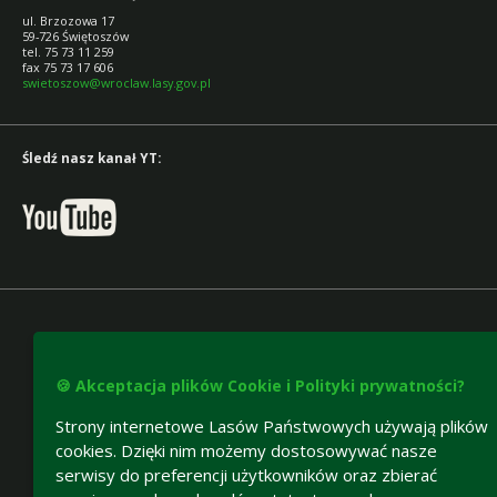
ul. Brzozowa 17
59-726 Świętoszów
tel. 75 73 11 259
fax 75 73 17 606
swietoszow@wroclaw.lasy.gov.pl
Śledź nasz kanał YT:
🍪 Akceptacja plików Cookie i Polityki prywatności?
Strony internetowe Lasów Państwowych używają plików
cookies. Dzięki nim możemy dostosowywać nasze
serwisy do preferencji użytkowników oraz zbierać
Deklaracja dostępności