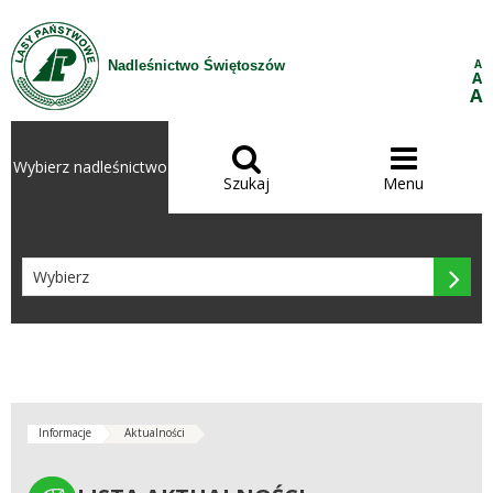
Przejdź do treści
A
Nadleśnictwo Świętoszów
A
A


Wybierz nadleśnictwo
Szukaj
Menu

Informacje
Aktualności