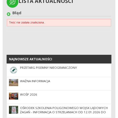
LISTA AKTUALNOŚCI
LISTA AKTUALNOŚCI
Błąd
Treść nie została znaleziona.
NAJNOWSZE AKTUALNOŚCI
NAJNOWSZE AKTUALNOŚCI
PRZETARG PISEMNY NIEOGRANICZONY
WAŻNA INFORMACJA
WOŚP 2026
OŚRODEK SZKOLENIA POLIGONOWEGO WOJSK LĄDOWYCH
ŻAGAŃ - INFORMACJA O STRZELANIACH OD 12.01.2026 DO
31.12.2026