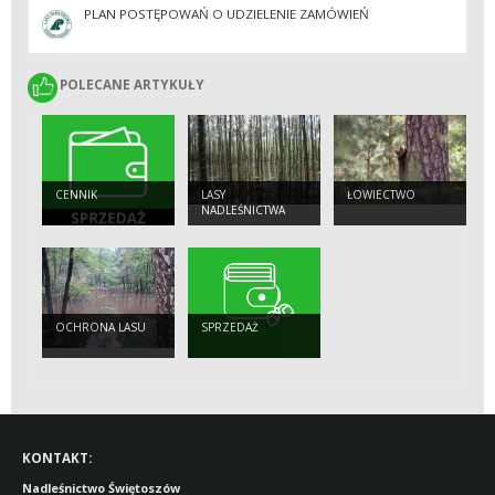
PLAN POSTĘPOWAŃ O UDZIELENIE ZAMÓWIEŃ
POLECANE ARTYKUŁY
POLECANE ARTYKUŁY
CENNIK
LASY
ŁOWIECTWO
NADLEŚNICTWA
OCHRONA LASU
SPRZEDAŻ
KONTAKT:
Nadleśnictwo Świętoszów